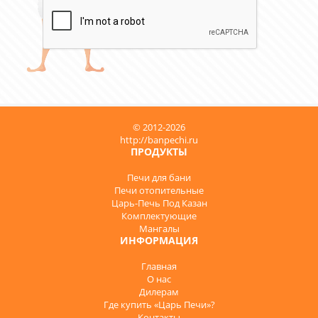
© 2012-2026
http://banpechi.ru
ПРОДУКТЫ
Печи для бани
Печи отопительные
Царь-Печь Под Казан
Комплектующие
Мангалы
ИНФОРМАЦИЯ
Главная
О нас
Дилерам
Где купить «Царь Печи»?
Контакты