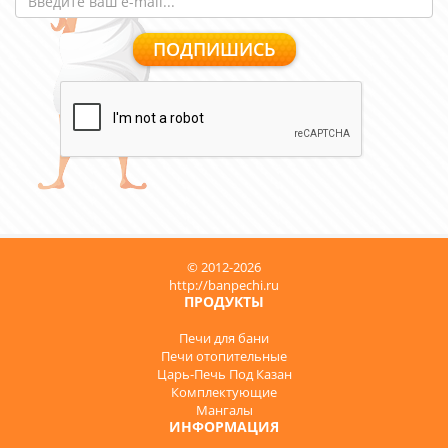
© 2012-2026
http://banpechi.ru
ПРОДУКТЫ
Печи для бани
Печи отопительные
Царь-Печь Под Казан
Комплектующие
Мангалы
ИНФОРМАЦИЯ