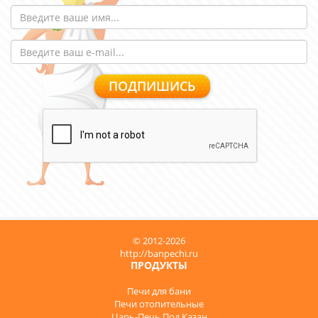
© 2012-2026
http://banpechi.ru
ПРОДУКТЫ
Печи для бани
Печи отопительные
Царь-Печь Под Казан