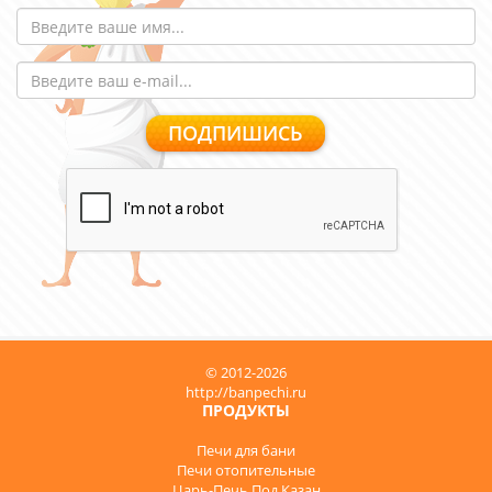
© 2012-2026
http://banpechi.ru
ПРОДУКТЫ
Печи для бани
Печи отопительные
Царь-Печь Под Казан