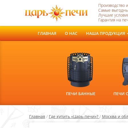
Производство 
Самые выгодны
Лучшие условия
Гарантия на печ
ГЛАВНАЯ
О НАС
НАША ПРОДУКЦИЯ
ПЕЧИ БАННЫЕ
ПЕЧИ 
Главная
/
Где купить «Царь-печи»?
/
Москва и об