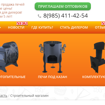
и продажа печей
ПРИГЛАШАЕМ ОПТОВИКОВ
е цены!
 для дилеров!
8(985) 411-42-54
и 5 лет!
НОВОСТИ
ГДЕ КУПИТЬ?
СТАТЬ ДИЛЕРОМ
ОТЗЫ
ОТОПИТЕЛЬНЫЕ
ПЕЧИ ПОД КАЗАН
КОМПЛЕКТУ
ласть
/
Строительный магазин