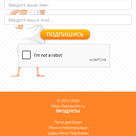
© 2012-2026
http://banpechi.ru
ПРОДУКТЫ
Печи для бани
Печи отопительные
Царь-Печь Под Казан