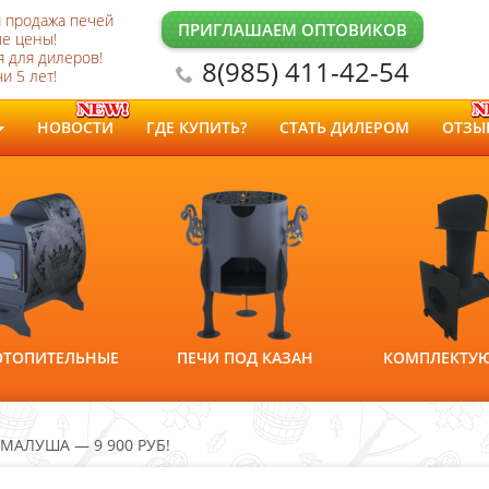
и продажа печей
ПРИГЛАШАЕМ ОПТОВИКОВ
е цены!
 для дилеров!
8(985) 411-42-54
и 5 лет!
НОВОСТИ
ГДЕ КУПИТЬ?
СТАТЬ ДИЛЕРОМ
ОТЗЫ
ОТОПИТЕЛЬНЫЕ
ПЕЧИ ПОД КАЗАН
КОМПЛЕКТУ
МАЛУША — 9 900 РУБ!