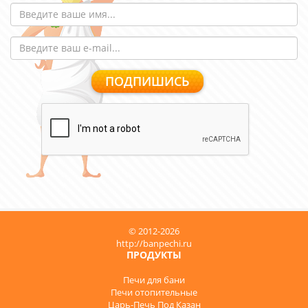
© 2012-2026
http://banpechi.ru
ПРОДУКТЫ
Печи для бани
Печи отопительные
Царь-Печь Под Казан