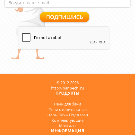
© 2012-2026
http://banpechi.ru
ПРОДУКТЫ
Печи для бани
Печи отопительные
Царь-Печь Под Казан
Комплектующие
Мангалы
ИНФОРМАЦИЯ