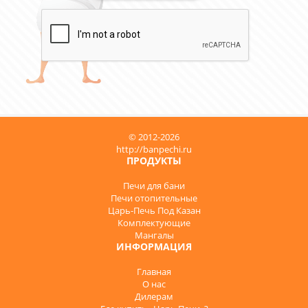
© 2012-2026
http://banpechi.ru
ПРОДУКТЫ
Печи для бани
Печи отопительные
Царь-Печь Под Казан
Комплектующие
Мангалы
ИНФОРМАЦИЯ
Главная
О нас
Дилерам