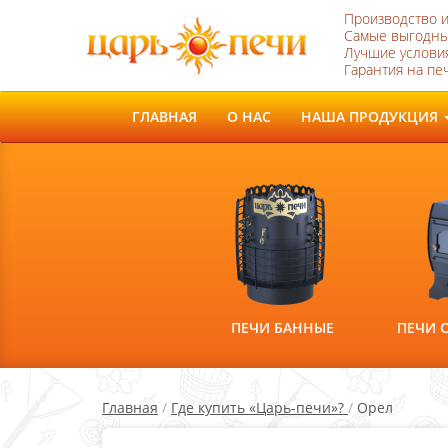
Производство 
Самые выгодны
Лучшие условия
Гарантия на печ
ГЛАВНАЯ
О НАС
НАША ПРОДУКЦИЯ
ПЕЧИ БАННЫЕ
ПЕЧИ 
Главная
/
Где купить «Царь-печи»?
/
Орел