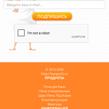
© 2012-2026
http://banpechi.ru
ПРОДУКТЫ
Печи для бани
Печи отопительные
Царь-Печь Под Казан
Комплектующие
Мангалы
ИНФОРМАЦИЯ